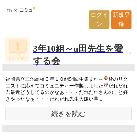
ログイ
新規登
ン
録
3年10組～u田先生を愛
する会
福岡県立三池高校３年１０組54回生集まれ～
皆のリク
エストに応えてコミュニティー作製しました
だれだれ
君最近どうしてるのかなぁ・・・だれだれさんのこと好
きやったなぁ・・・だれだれ先生大嫌い
...
続きを読む