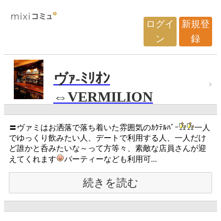
ログイ
新規登
ン
録
ヴｧ-ﾐﾘｵﾝ
⇔VERMILION
〓ヴァミはお洒落で落ち着いた雰囲気のｶｸﾃﾙﾊﾞｰ
一人
でゆっくり飲みたい人、デートで利用する人、一人だけ
ど誰かと呑みたいな～って方等々、素敵な店員さんが迎
えてくれます
パーティーなども利用可...
続きを読む