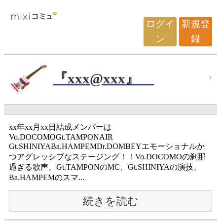
ログイ
新規登
ン
録
『xxx@xxx』
xx年xx月xx日結成メンバーは
Vo.DOCOMOGt.TAMPONAIR
Gt.SHINIYABa.HAMPEMDr.DOMBEYエモーショナルか
つアグレッシブなステージング！！Vo.DOCOMOの刹那
過ぎる歌声、Gt.TAMPONのMC、Gt.SHINIYAの演技、
Ba.HAMPEMのスマ...
続きを読む