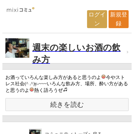
ログイ
新規登
ン
録
週末の楽しいお酒の飲
み方
お酒っていろんな楽しみ方があると思うのよ
今やスト
レス社会(^ .^)y-~~~いろんな飲み方、場所、酔い方がある
と思うのよ
熱く語ろうぜ
続きを読む