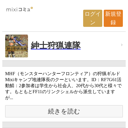
ログイ
新規登
ン
録
紳士狩猟連隊
MHF（モンスターハンターフロンティア）の狩猟ギルド
Mixiキャンプ地連隊長のクーといいます。ID：RF7G61活
動鯖：2参加者は学生から社会人、20代から30代と様々で
す。もともとFF11のリンクシェルから派生しています
が...
続きを読む