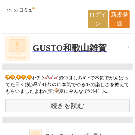
ログイ
新規登
ン
録
GUSTO和歌山雑賀
.
.
ｵｰﾌﾟﾝ
超仲良しﾒﾝﾊﾞｰで本気でがんばっ
てた日々(笑)
ﾊﾞｲﾄなのに本気でやるｺﾄの楽しさを教えて
もらいましたよねｯ(笑)
夏にみんなでｿﾌﾄﾎﾞｰﾙ...
続きを読む