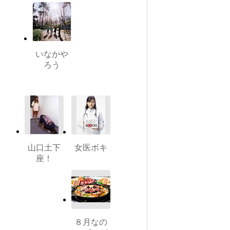
いなかや
ろう
山口土下
女医ボキ
座！
８月なの