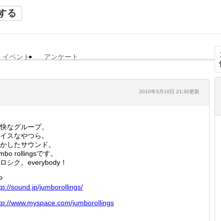
する
イベント
アンケート
2010年3月10日 21:30更新
快なグループ。
イスなやつら。
かしたサウンド。
umbo rollingsです。
ロシク。everybody！
P
tp://
sound.j
p/jumbo
rolling
s/
tp://
www.mys
pace.co
m/jumbo
rolling
s