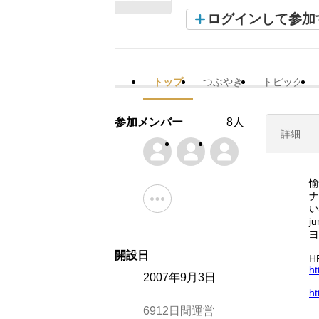
ログインして参加
トップ
つぶやき
トピック
参加メンバー
8人
詳細
愉
ナ
い
j
ヨ
開設日
H
ht
2007年9月3日
ht
6912日間運営