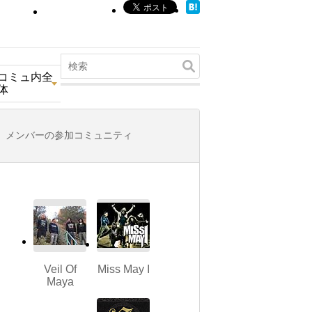
コミュ内全
体
メンバーの参加コミュニティ
Veil Of
Miss May I
Maya