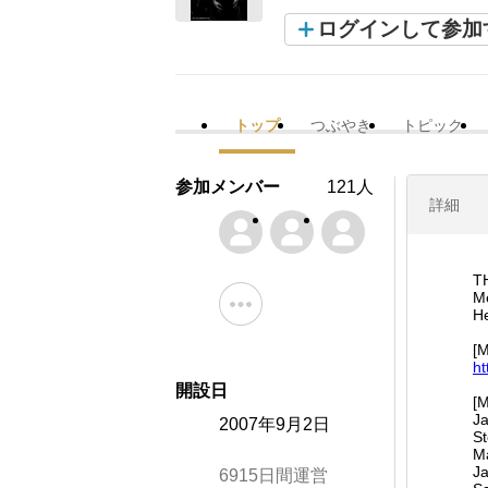
ログインして参加
トップ
つぶやき
トピック
参加メンバー
121人
詳細
T
Me
He
[
ht
開設日
[
Ja
2007年9月2日
St
M
Ja
6915日間運営