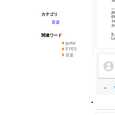
S
--
[R
カテゴリ
EP
1
音楽
2
[L
関連ワード
Li
guitar
EYES
音楽