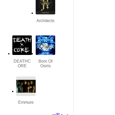
Architects
DEATHC
Born Of
ORE
Osiris
Emmure
一覧へ