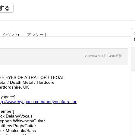
する
イベント
アンケート
2016年4月16日 04:00更新
HE EYES OF A TRAITOR / TEOAT
tal / Death Metal / Hardcore
rtfordshire, UK
Myspace]
tp://
www.mys
pace.co
m/theey
esofatr
aitor
Member]
ck Delany/Vocals
ephen Whitworth/Guitar
atthew Pugh/Guitar
ck Moulsdale/Bass