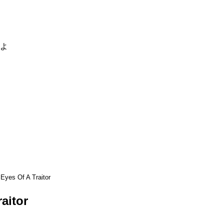
るよ
Eyes Of A Traitor
aitor