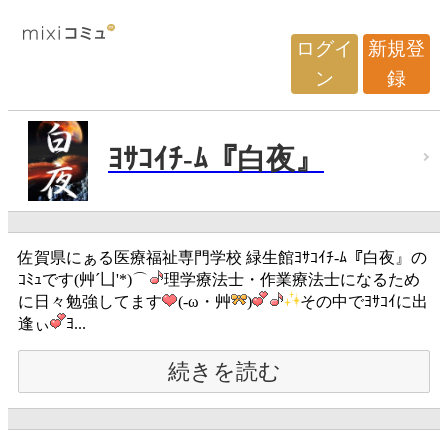
ログイ
新規登
ン
録
ﾖｻｺｲﾁ-ﾑ『白夜』
佐賀県にぁる医療福祉専門学校 緑生館ﾖｻｺｲﾁ-ﾑ『白夜』の
ｺﾐｭです(艸´凵'*)⌒
理学療法士・作業療法士になるため
に日々勉強してます
(-ω・艸
)
その中でﾖｻｺｲに出
逢ぃ
ﾖ...
続きを読む