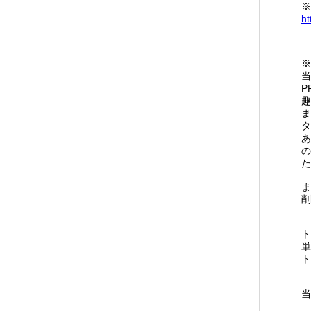
※
ht
※
当
P
趣
ま
タ
あ
の
た
ま
削
ト
単
ト
当