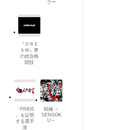
ラー
『ＤＲＥ
ＡＭ』夢
の総合格
闘技
「PRIDE
戦極 ～
SENGOK
」を証明
U～
する選手
達