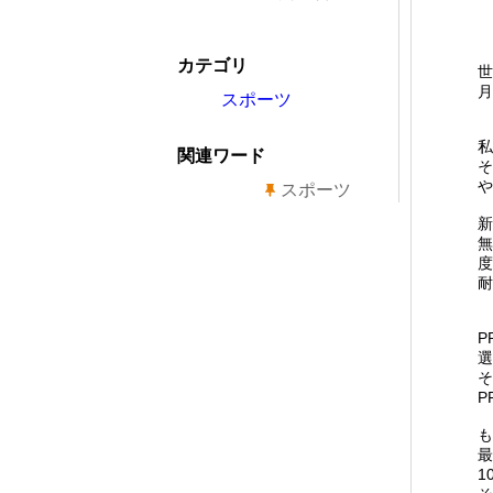
カテゴリ
世
月
スポーツ
私
関連ワード
そ
や
スポーツ
新
無
度
耐
P
選
そ
P
も
最
1