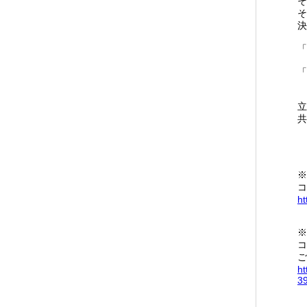
そ
そ
決
「
「
立
共
※
コ
ht
※
コ
ご
ht
3