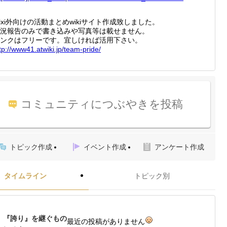
ixi外向けの活動まとめwikiサイト作成致しました。
況報告のみで書き込みや写真等は載せません。
ンクはフリーです。宜しければ活用下さい。
tp://
www41.a
twiki.j
p/team-
pride/
コミュニティにつぶやきを投稿
トピック作成
イベント作成
アンケート作成
タイムライン
トピック別
『誇り』を継ぐもの
最近の投稿がありません