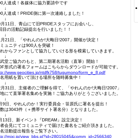
00人達成！各媒体に協力要請中です
↓
00人達成！PRIDE側に第一次連絡しました！
↓
0月11日、青山にて旧PRIDEスタッフにお会いし、
回目の活動記録提出を行いました！！
↓
1月21日、「やれんのか!大晦日!2007」開催が決定！
ミュニティは900人を突破！
れからファンとして協力していける形を模索していきます。
↓
武堂ご協力のもと、第二期署名活動（直筆）開始！
DF形式の署名フォームはこちらからダウンロードが可能です。
tp://
www.geo
cities.
jp/ntdf
k758/tu
gumono/
form_e_
8.pdf
名用紙を置いて頂ける場所を随時募集中！
↓
2月31日、主催者のご理解を得て、「やれんのか!大晦日!2007」
地にて直筆署名集めを実施！ご協力ありがとうございました。
↓
月9日、やれんのか！実行委員会・笹原氏に署名を提出！
数は3043件（＋携帯サイト署名分）となりました。
↓
月13日、新イベント『DREAM』設立決定！
者会見にてコミュニティで届けた書名をご紹介頂きました。
名活動提出報告をご覧下さい。
tp://
mixi.jp
/view_b
bs.pl?i
d=28015
045&com
m_id=25
66340