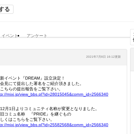
する
イベント
アンケート
2021年7月8日 16:12更新
新イベント『DREAM』設立決定！
会見にて提出した署名をご紹介頂きました。
こちらの提出報告をご覧下さい。
tp://
mixi.jp
/view_b
bs.pl?i
d=28015
045&com
m_id=25
66340
12月1日よりコミュニティ名称が変更となりました。
コミュ名称 『PRIDE』を継ぐもの
しくはこちらをご覧下さい。
tp://
mixi.jp
/view_b
bs.pl?i
d=25582
568&com
m_id=25
66340