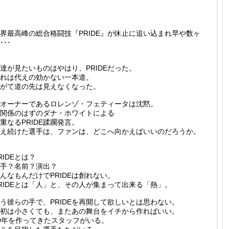
界最高峰の総合格闘技『PRIDE』が休止に追い込まれ早や数ヶ
･･･
達が見たいものはやはり、PRIDEだった。
れは代えの効かない一本道。
がて道の先は見えなくなった。
オーナーであるロレンゾ・フェティータは沈黙。
関係のはずのダナ・ホワイトによる
重なるPRIDE蹂躙発言。
え続けた選手は、ファンは、どこへ向かえばいいのだろうか。
RIDEとは？
手？名前？演出？
んなもんだけでPRIDEは創れない。
RIDEとは「人」と、その人が集まって出来る「熱」。
う彼らの手で、PRIDEを再開して欲しいとは思わない。
初は小さくても、またあの舞台をイチから作ればいい。
0年を作ってきたスタッフがいる。