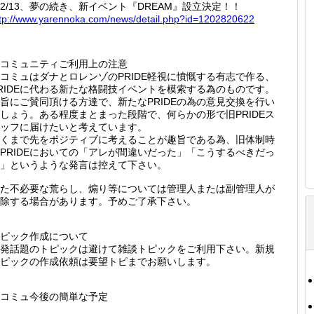
2/13、夢の続き、新イベント『DREAM』設立決定！！
tp://
www.yar
ennoka.
com/new
s/detai
l.php?i
d=12028
20622
コミュニティご利用上の注意
コミュはダナとロレンゾのPRIDE軽視に憤慨する有志で作る、
RIDEに代わる新たな格闘技イベントを模索する為のものです。
旨にご賛同頂ける方達で、新たなPRIDEの為の意見交換を行い
しょう。ある程度まとまった段階で、何らかの形で旧PRIDEス
ッフに届けたいと考えています。
くまで先をポジティブに考えることが趣旨である為、旧体制時
PRIDEにおいての「アレが間違いだった」「こうするべきだっ
」というような発言は控えて下さい。
た不必要な荒らし、煽り等については管理人または副管理人が
除する場合があります。予めご了承下さい。
ピック作成について
発話題のトピックは避けて雑談トピックをご利用下さい。新規
ピックの作成依頼は要望トピまでお願いします。
コミュ今後の簡単な予定