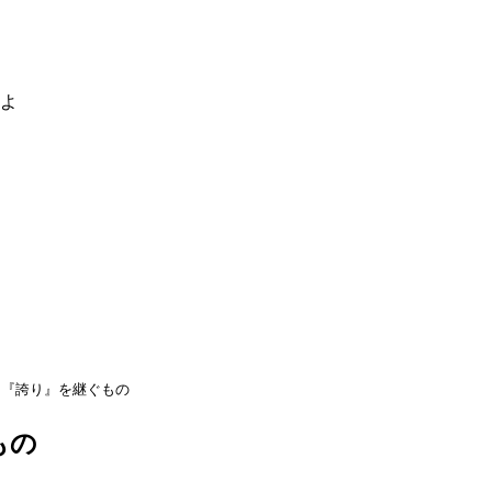
るよ
『誇り』を継ぐもの
もの