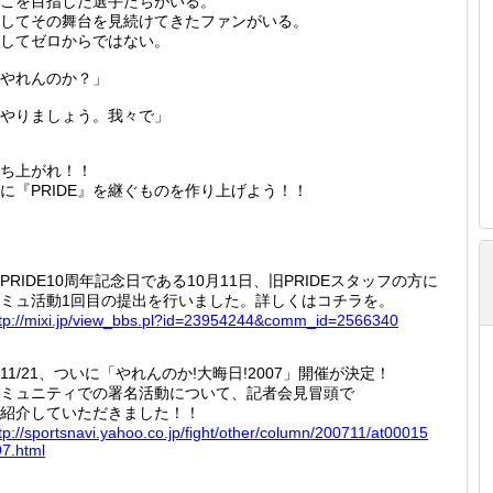
こを目指した選手たちがいる。
してその舞台を見続けてきたファンがいる。
してゼロからではない。
やれんのか？」
やりましょう。我々で」
ち上がれ！！
に『PRIDE』を継ぐものを作り上げよう！！
PRIDE10周年記念日である10月11日、旧PRIDEスタッフの方に
ミュ活動1回目の提出を行いました。詳しくはコチラを。
tp://
mixi.jp
/view_b
bs.pl?i
d=23954
244&com
m_id=25
66340
11/21、ついに「やれんのか!大晦日!2007」開催が決定！
ミュニティでの署名活動について、記者会見冒頭で
紹介していただきました！！
tp://
sportsn
avi.yah
oo.co.j
p/fight
/other/
column/
200711/
at00015
97.htm
l