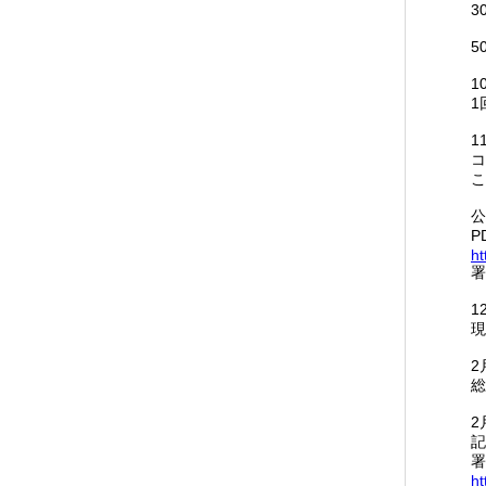
3
5
1
1
1
コ
こ
公
P
ht
署
1
現
2
総
2
記
署
ht