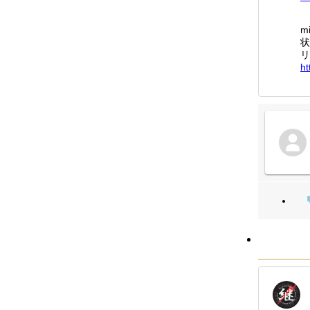
m
状
リ
ht