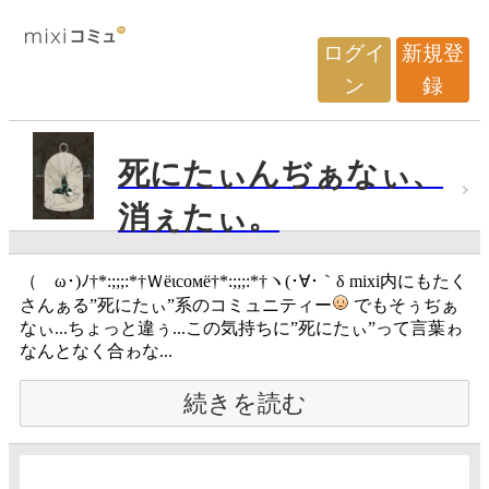
ログイ
新規登
ン
録
死にたぃんぢぁなぃ、
消ぇたぃ。
（ゝω･)ﾉ†*:;;;:*†Ｗёιсοмё†*:;;;:*†ヽ(･∀･｀δ mixi内にもたく
さんぁる”死にたぃ”系のコミュニティー
でもそぅぢぁ
なぃ...ちょっと違ぅ...この気持ちに”死にたぃ”って言葉ゎ
なんとなく合ゎな...
続きを読む