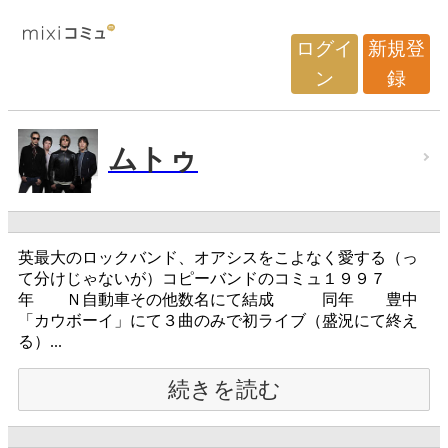
ログイ
新規登
ン
録
ムトゥ
英最大のロックバンド、オアシスをこよなく愛する（っ
て分けじゃないが）コピーバンドのコミュ１９９７
年 Ｎ自動車その他数名にて結成 同年 豊中
「カウボーイ」にて３曲のみで初ライブ（盛況にて終え
る）...
続きを読む