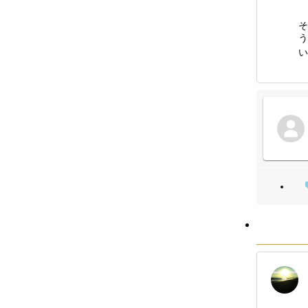
そ
う
い