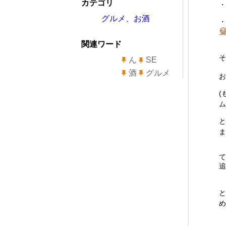
カテゴリ
・
グルメ、お酒
・
関連ワード
そ
ん
SE
酒
グルメ
お
(
ム
と
ま
て
追
と
め