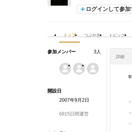
ログインして参加
トップ
つぶやき
トピック
参加メンバー
3人
詳細
早
開設日
2007年9月2日
・
・
6915日間運営
・