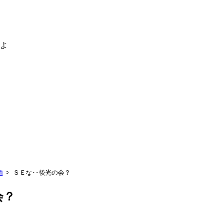
るよ
酒
ＳＥな･･後光の会？
会？