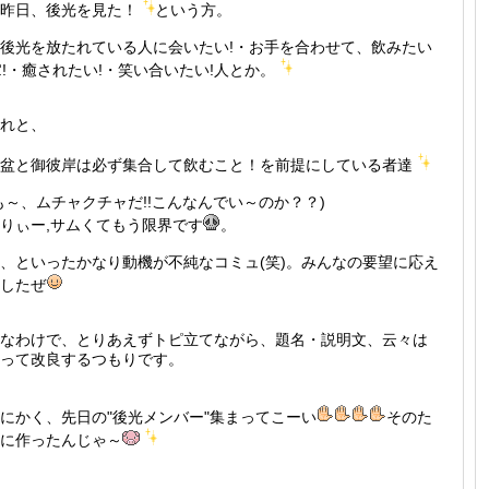
昨日、後光を見た！
という方。
後光を放たれている人に会いたい!・お手を合わせて、飲みたい
!・癒されたい!・笑い合いたい!人とか。
れと、
盆と御彼岸は必ず集合して飲むこと！を前提にしている者達
も～、ムチャクチャだ!!こんなんでい～のか？？)
りぃー,サムくてもう限界です
。
、といったかなり動機が不純なコミュ(笑)。みんなの要望に応え
したぜ
なわけで、とりあえずトピ立てながら、題名・説明文、云々は
って改良するつもりです。
にかく、先日の"後光メンバー"集まってこーい
そのた
に作ったんじゃ～