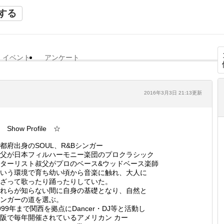
する
イベント
アンケート
2016年3月3日 21:13更新
 Show Profile ☆
都府出身のSOUL、R&Bシンガー
父が日本フィルハーモニー楽団のプロクラシック
ターリスト叔父がプロのベース&ウッドベース楽師
いう環境で育ち幼い頃から音楽に触れ、大人に
ざって歌ったり踊ったりしていた。
れらが知らない間に自身の基礎となり、自然と
ンガーの道を選ぶ。
999年まで関西を拠点にDancer・DJ等と活動し
阪で毎年開催されているアメリカン カー