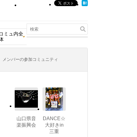
コミュ内全
体
メンバーの参加コミュニティ
山口県音
DANCE☆
楽振興会
大好きin
三重