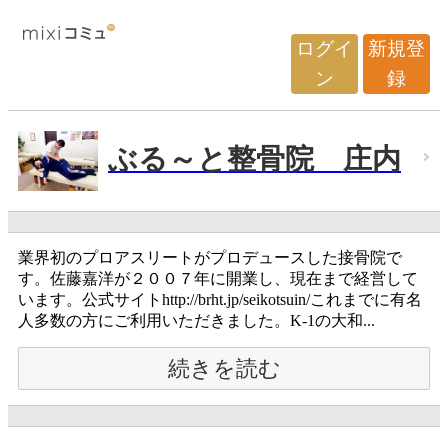
ログイ
新規登
ン
録
ぶる～と整骨院 庄内
業界初のプロアスリートがプロデュースした接骨院で
す。佐藤嘉洋が２００７年に開業し、現在まで経営して
います。公式サイトhttp://brht.jp/seikotsuin/これまでに有名
人多数の方にご利用いただきました。K-1の大和...
続きを読む