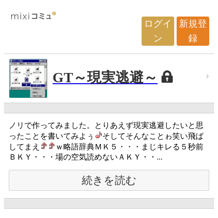
ログイ
新規登
ン
録
GT～現実逃避～
ノリで作ってみました。とりあえず現実逃避したいと思
ったことを書いてみよぅ
そしてそんなことゎ笑い飛ば
してまえ
ｗ略語辞典ＭＫ５・・・まじキレる５秒前
ＢＫＹ・・・場の空気読めないＡＫＹ・・...
続きを読む