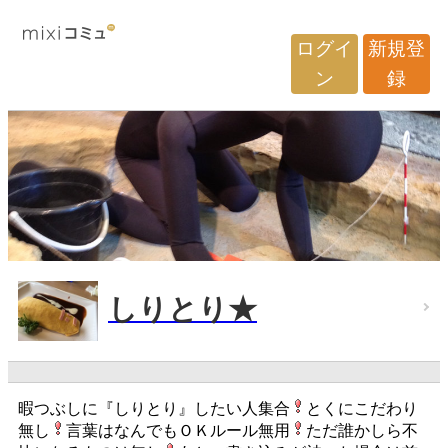
ログイ
新規登
ン
録
しりとり★
暇つぶしに『しりとり』したい人集合
とくにこだわり
無し
言葉はなんでもＯＫルール無用
ただ誰かしら不