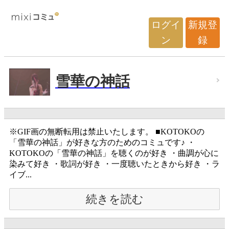
ログイ
新規登
ン
録
雪華の神話
※GIF画の無断転用は禁止いたします。 ■KOTOKOの
「雪華の神話」が好きな方のためのコミュです♪ ・
KOTOKOの「雪華の神話」を聴くのが好き ・曲調が心に
染みて好き ・歌詞が好き ・一度聴いたときから好き ・ラ
イブ...
続きを読む