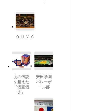
;
Ｏ.Ｕ.Ｖ.Ｃ
あの伝説
安田学園
を超えた
バレーボ
『酒豪酒
ール部
楽』