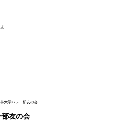
るよ
美林大学バレー部友の会
ー部友の会