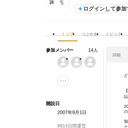
ログインして参加
トップ
つぶやき
トピック
参加メンバー
14人
詳細
ど
【
以
開設日
2
の
2007年9月1日
知
6914日間運営
て