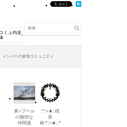
コミュ内全
体
メンバーの参加コミュニティ
東○プール
:*':+★:.桜
の愉快な
美
仲間達
林:*':+★:.*'