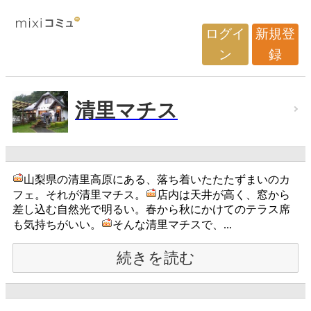
ログイ
新規登
ン
録
清里マチス
山梨県の清里高原にある、落ち着いたたたずまいのカ
フェ。それが清里マチス。
店内は天井が高く、窓から
差し込む自然光で明るい。春から秋にかけてのテラス席
も気持ちがいい。
そんな清里マチスで、...
続きを読む