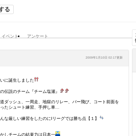
する
イベント
アンケート
2009年1月10日 02:17更新
いに誕生しました
の伝説のチーム『チーム塩瀬』
道ダッシュ、一周走、地獄のリレー、バー飛び、コート前面を
ったシュート練習、手押し車…
んな厳しい練習をしたのにIリーグでは勝ち点【１】
かしチームの結束力は日本一