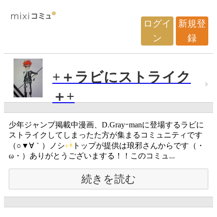
ログイ
新規登
ン
録
+＋ラビにストライク
＋+
少年ジャンプ掲載中漫画、D.Grayｰmanに登場するラビに
ストライクしてしまったた方が集まるコミュニティです
（○▼∀｀）ノシ
トップが提供は琅邪さんからです（・
ω・）ありがとうございまする！！このコミュ...
続きを読む