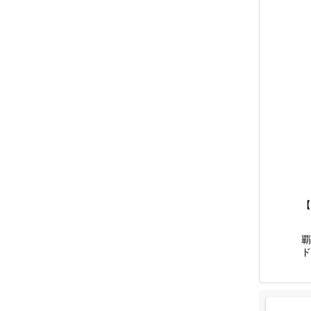
,
,
:
【