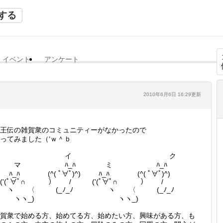
する
イベント
アンケート
2010年6月6日 16:29更新
王伝の雑賀衆のコミュニティーがなかったので
ってみました（‘ｗ＾ｂ
イ ク
マ ﾊ_ﾊ ミ ﾊ_ﾊ
_ﾊ (^( ﾟ∀ﾟ)^) ﾊ_ﾊ (^( ﾟ∀ﾟ)^)
('(ﾟ∀ﾟ∩ ） / ('(ﾟ∀ﾟ∩ ） /
ヽ 〈 (_ﾉ_ﾉ ヽ 〈 (_ﾉ_ﾉ
ヽヽ_) ヽヽ_)
賀衆で始める方、始めてる方、始めたい方、興味がある方、も