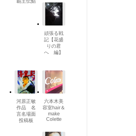
覇王伝鯖
頑張る戦
記【花盛
りの君
へ 編】
河原正敏
六本木美
作品 名
容室hair＆
make
言名場面
Colette
投稿板