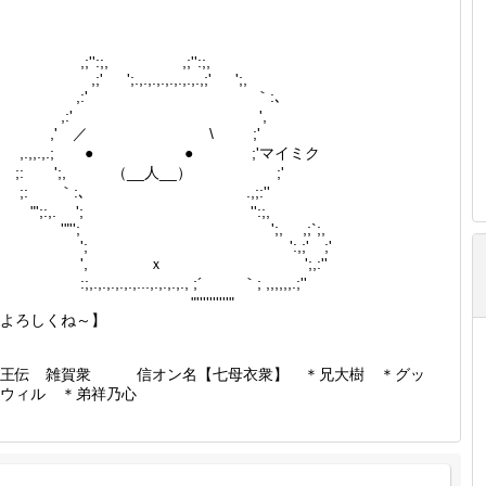
;'':;, ,;'':;,
;' ';.,.,.,.,.,.,.,.,;' ';,
,:' ｀:､
,:' ',
,' ／ \ ;'
,.,,.,.; ● ● ;'マイミク
;: ';, （__人__） ;'
;: ｀:､ .,;:''
"';:,. '; '':;,
'"''; ';, ,;`;,
'; ':,;' ;'
', ｘ ';,:''
;,.,.,.,.,.,...,.,.,.,., ;´ ｀; ,,,,,,.;''
"''''''''''"
よろしくね～】
覇王伝 雑賀衆 信オン名【七母衣衆】 ＊兄大樹 ＊グッ
ドウィル ＊弟祥乃心