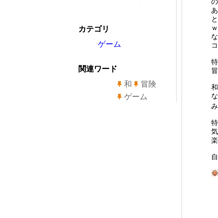
の
あ
と
ｗ
カテゴリ
な
ゲーム
コ
特
関連ワード
冒
和
冒険
和
な
ゲーム
み
特
気
楽
自