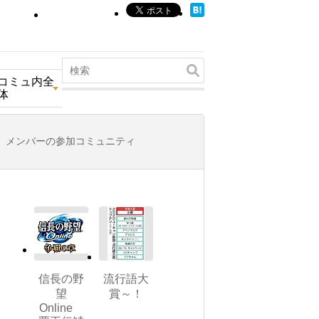
コミュ内全
体
メンバーの参加コミュニティ
信長の野
流行語大
望
賞～！
Online