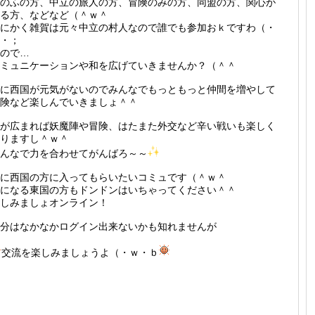
のふの方、中立の旅人の方、冒険のみの方、同盟の方、関心が
る方、などなど（＾ｗ＾
にかく雑賀は元々中立の村人なので誰でも参加おｋですわ（・
・；
ので…
ミュニケーションや和を広げていきませんか？（＾＾
に西国が元気がないのでみんなでもっともっと仲間を増やして
険など楽しんでいきましょ＾＾
が広まれば妖魔陣や冒険、はたまた外交など辛い戦いも楽しく
りますし＾ｗ＾
んなで力を合わせてがんばろ～～
に西国の方に入ってもらいたいコミュです（＾ｗ＾
になる東国の方もドンドンはいちゃってください＾＾
しみましょオンライン！
分はなかなかログイン出来ないかも知れませんが
交流を楽しみましょうよ（・ｗ・ｂ