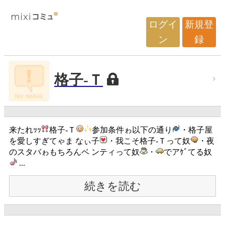
ログイ
新規登
ン
録
格子-Ｔ
来たれｯｯ
格子-Ｔ
参加条件ゎ以下の通り
・格子屋
を愛しすぎてゃま なぃ子
・我こそ格子-Ｔって奴
・夜
のスタバゎもちろんベ ンティって奴
・
でアｹﾞてる奴
...
続きを読む