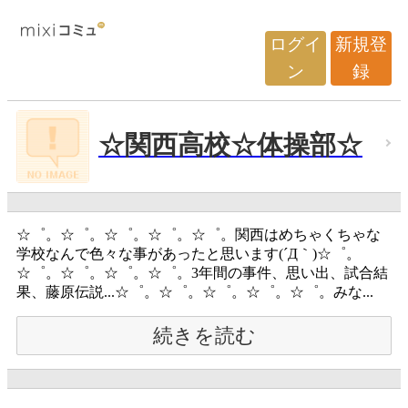
ログイ
新規登
ン
録
☆関西高校☆体操部☆
☆゜。☆゜。☆゜。☆゜。☆゜。関西はめちゃくちゃな
学校なんで色々な事があったと思います(´Д｀)☆゜。
☆゜。☆゜。☆゜。☆゜。3年間の事件、思い出、試合結
果、藤原伝説...☆゜。☆゜。☆゜。☆゜。☆゜。みな...
続きを読む