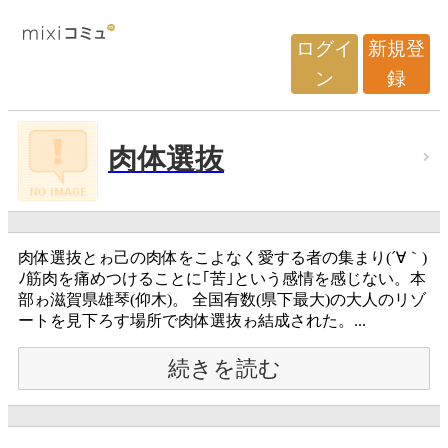
ログイ
新規登
ン
録
肉体選抜
肉体選抜とゎ己の肉体をこよなく愛する者の集まり(´∀｀)
ﾉ筋肉を痛めつけることに｢苦｣という感情を感じない。本
部ゎ滋賀県雄琴(仰木)。 全国有数(県下最大)の大人のリゾ
ートを見下ろす場所で肉体選抜ゎ結成された。...
続きを読む