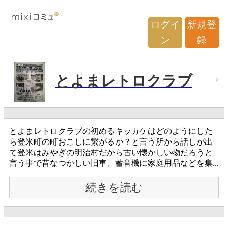
ログイ
新規登
ン
録
とよまレトロクラブ
とよまレトロクラブの初めるキッカケはどのようにした
ら登米町の町おこしに繋がるか？と言う所から話しが出
て登米はみやぎの明治村だから古い懐かしい物だろうと
言う事で昔なつかしい旧車、蓄音機に家庭用品などを集...
続きを読む