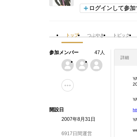
ログインして参加
トップ
つぶやき
トピック
参加メンバー
47人
詳細
Y
2
Y
開設日
ht
2007年8月31日
Y
w
6917日間運営