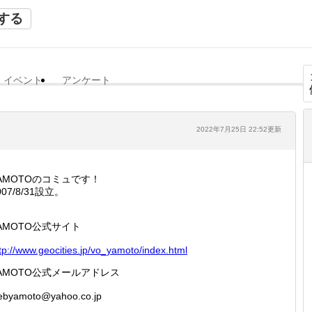
する
イベント
アンケート
2022年7月25日 22:52更新
AMOTOのコミュです！
007/8/31設立。
AMOTO公式サイト
tp://
www.geo
cities.
jp/vo_y
amoto/i
ndex.ht
ml
AMOTO公式メールアドレス
ebyamoto@yahoo.co.jp