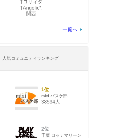
†ロリィタ
†Angelic*.
関西
一覧へ
人気コミュニティランキング
1位
mixi バスケ部
38534人
2位
千葉 ロッテマリーン