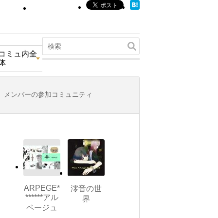
コミュ内全
体
メンバーの参加コミュニティ
ARPEGE*
澪音の世
******アル
界
ページュ