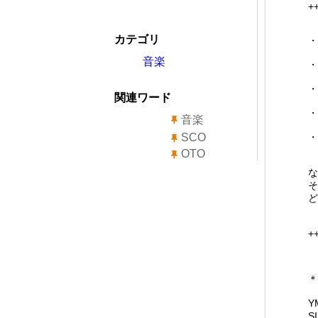
+
カテゴリ
・
音楽
・
・
関連ワード
・
音楽
SCO
・
OTO
な
そ
ど
+
＊
Y
S