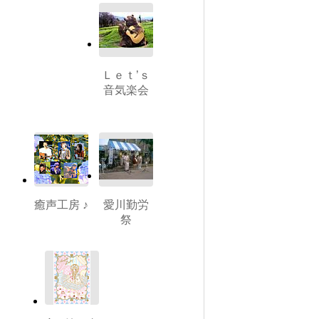
Ｌｅｔ’ｓ
音気楽会
癒声工房 ♪
愛川勤労
祭