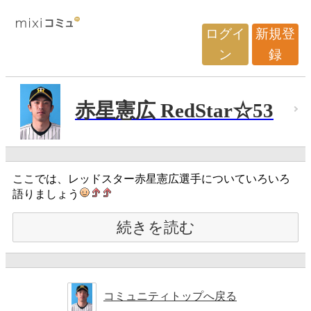
ログイ
新規登
ン
録
赤星憲広 RedStar☆53
ここでは、レッドスター赤星憲広選手についていろいろ
語りましょう
続きを読む
コミュニティトップへ戻る