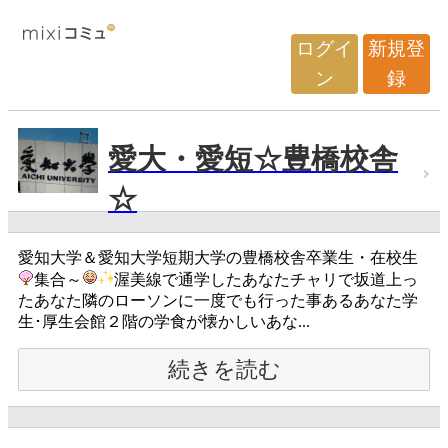
ログイ
新規登
ン
録
愛大・愛短☆豊橋校舎
☆
愛知大学＆愛知大学短期大学の豊橋校舎卒業生・在校生
集合～
渥美線で通学したあなたチャリで坂道上っ
たあなた隣のローソンに一度でも行った事あるあなた学
生･厚生会館２階の学食が懐かしいあな...
続きを読む