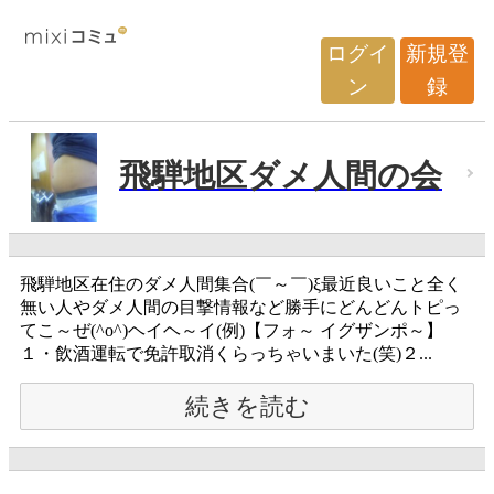
ログイ
新規登
ン
録
飛騨地区ダメ人間の会
飛騨地区在住のダメ人間集合(￣～￣)ξ最近良いこと全く
無い人やダメ人間の目撃情報など勝手にどんどんトピっ
てこ～ぜ(^o^)ヘイヘ～イ(例)【フォ～ イグザンポ～】
１・飲酒運転で免許取消くらっちゃいまいた(笑)２...
続きを読む