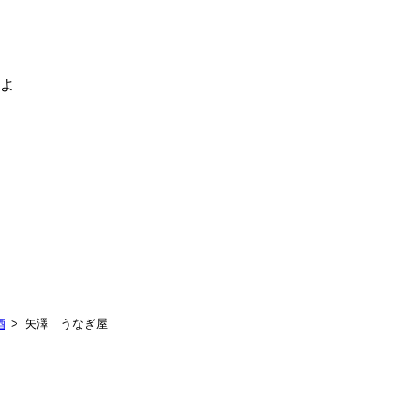
るよ
酒
矢澤 うなぎ屋