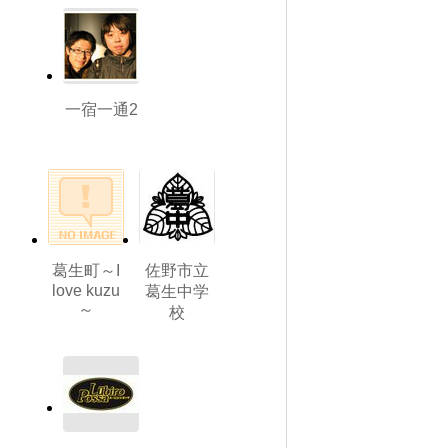
一宿一通2
葛生町～I
佐野市立
love kuzu
葛生中学
～
校