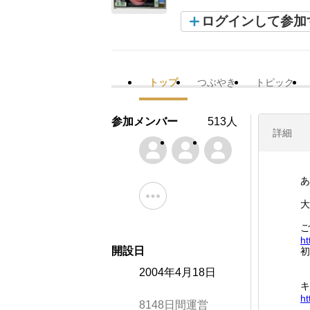
ログインして参加
トップ
つぶやき
トピック
参加メンバー
513人
詳細
あ
大
ご
ht
開設日
初
2004年4月18日
キ
ht
8148日間運営