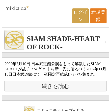
ログイ
新規登
ン
録
SIAM SHADE-HEART
OF ROCK-
2002年3月10日 日本武道館公演をもって解散したSIAM
SHADEが故 ﾁｰﾌﾏﾈｰｼﾞｬｰ中村新一氏に贈るべく2007年11月
18日日本武道館にて一夜限定再結成!!ｼｬﾑﾌｧﾝ集まれ!!
続きを読む
コミュニティトップへ戻る