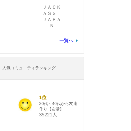
ＪＡＣＫ
ＡＳＳ
ＪＡＰＡ
Ｎ
一覧へ
人気コミュニティランキング
1位
30代～40代から友達
作り【友活】
35221人