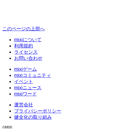
このページの上部へ
mixiについて
利用規約
ライセンス
お問い合わせ
mixiゲーム
mixiコミュニティ
イベント
mixiニュース
mixiワード
運営会社
プライバシーポリシー
健全化の取り組み
©MIXI