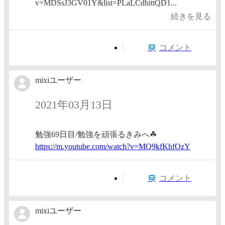
v=MDSsJ3GV01Y&list=PLaLCdhittQD1...
続きを見る
コメント
mixiユーザー
2021年03月13日
勉強69日目/勉強を頑張るきみへ☘
https:/
/m.yout
ube.com
/watch?
v=MQ9kf
KhfOzY
コメント
mixiユーザー