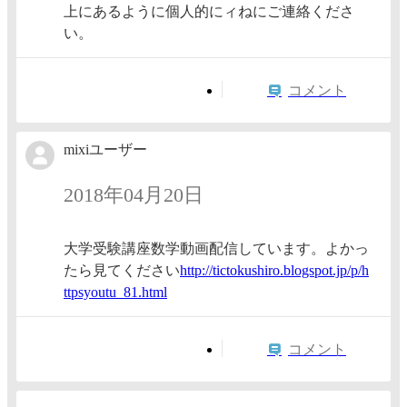
上にあるように個人的にィねにご連絡くださ
い。
コメント
mixiユーザー
2018年04月20日
大学受験講座数学動画配信しています。よかっ
たら見てください
http://
tictoku
shiro.b
logspot
.jp/p/h
ttpsyou
tu_81.h
tml
コメント