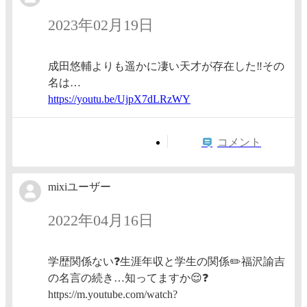
2023年02月19日
成田悠輔よりも遥かに凄い天才が存在した‼️その
名は…
https:/
/youtu.
be/UjpX
7dLRzWY
コメント
mixiユーザー
2022年04月16日
学歴関係ない❓生涯年収と学生の関係✏️福沢諭吉
の名言の続き…知ってますか😌❓
https://m.youtube.com/watch?