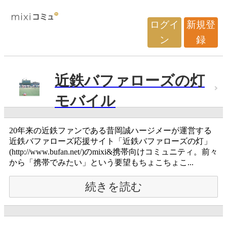
ログイ
新規登
ン
録
近鉄バファローズの灯
モバイル
20年来の近鉄ファンである昔岡誠ハージメーが運営する
近鉄バファローズ応援サイト「近鉄バファローズの灯」
(http://www.bufan.net/)のmixi&携帯向けコミュニティ。前々
から「携帯でみたい」という要望もちょこちょこ...
続きを読む