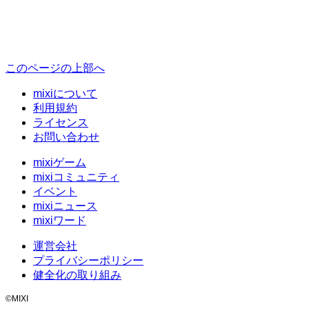
このページの上部へ
mixiについて
利用規約
ライセンス
お問い合わせ
mixiゲーム
mixiコミュニティ
イベント
mixiニュース
mixiワード
運営会社
プライバシーポリシー
健全化の取り組み
©MIXI