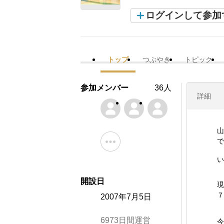
ログインして参加
トップ
つぶやき
トピック
参加メンバー
36人
詳細
山
で
い
開設日
現
７
2007年7月5日
6973日間運営
今