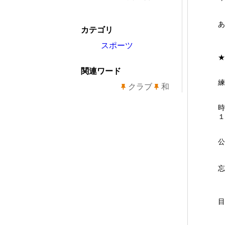
あ
カテゴリ
スポーツ
★
関連ワード
練
クラブ
和
時
１
公
忘
目