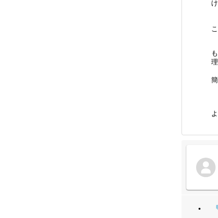
け
こ
も
理
簡
よ