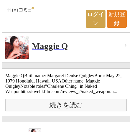
ログイ
新規登
ン
録
Maggie Q
Maggie QBirth name: Margaret Denise QuigleyBorn: May 22,
1979 Honolulu, Hawaii, USAOther name: Maggie
QuigleyNotable roles"Charlene Ching" in Naked
Weaponhttp://lovehkfilm.com/reviews_2/naked_weapon.h...
続きを読む