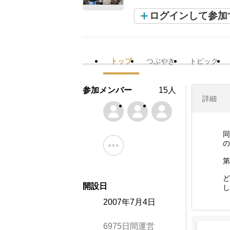
ログインして参加
トップ
つぶやき
トピック
参加メンバー
15人
詳細
同
の
第
ど
開設日
し
2007年7月4日
6975日間運営