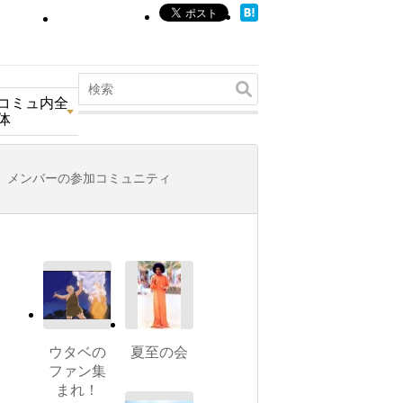
コミュ内全
体
メンバーの参加コミュニティ
ウタベの
夏至の会
ファン集
まれ！