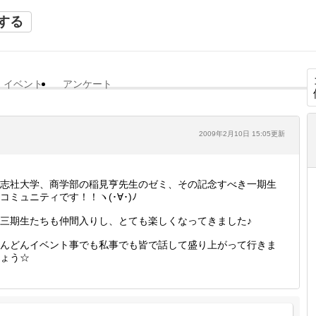
する
イベント
アンケート
2009年2月10日 15:05更新
志社大学、商学部の稲見亨先生のゼミ、その記念すべき一期生
コミュニティです！！ヽ(･∀･)ﾉ
三期生たちも仲間入りし、とても楽しくなってきました♪
んどんイベント事でも私事でも皆で話して盛り上がって行きま
ょう☆