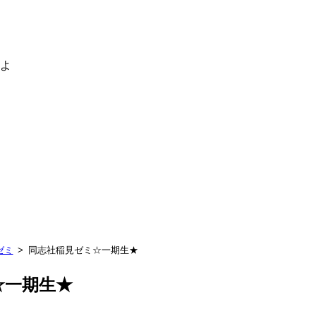
るよ
ゼミ
同志社稲見ゼミ☆一期生★
☆一期生★