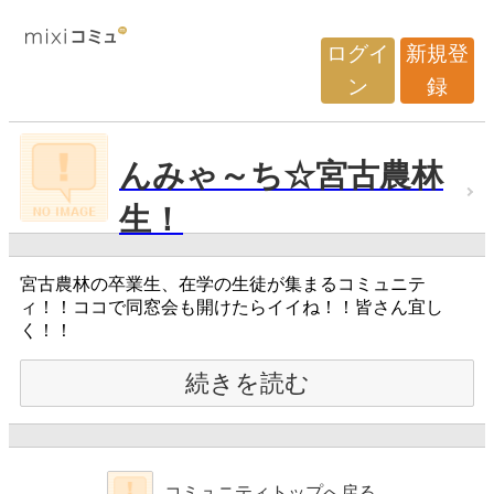
ログイ
新規登
ン
録
んみゃ～ち☆宮古農林
生！
宮古農林の卒業生、在学の生徒が集まるコミュニテ
ィ！！ココで同窓会も開けたらイイね！！皆さん宜し
く！！
続きを読む
コミュニティトップへ戻る