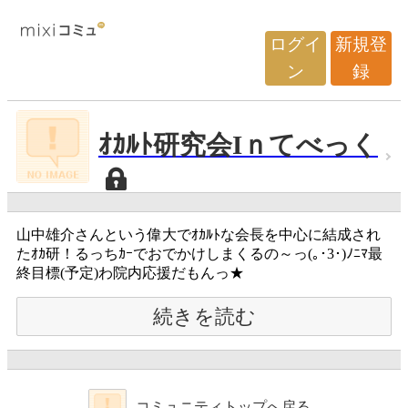
ログイ
新規登
ン
録
ｵｶﾙﾄ研究会Iｎてべっく
山中雄介さんという偉大でｵｶﾙﾄな会長を中心に結成され
たｵｶ研！るっちｶｰでおでかけしまくるの～っ(｡･3･)ﾉﾆﾏ最
終目標(予定)わ院内応援だもんっ★
続きを読む
コミュニティトップへ戻る