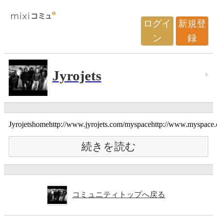
ログイ
新規登
ン
録
Jyrojets
Jyrojetshomehttp://www.jyrojets.com/myspacehttp://www.myspace.c
続きを読む
コミュニティトップへ戻る