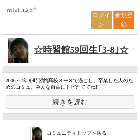
ログイ
新規登
ン
録
☆時習館59回生｢3-8｣☆
2006～7年を時習館高校３ー８で過ごし、卒業した人のた
めのコミュ。みんな自由にトピたててね!!
続きを読む
コミュニティトップへ戻る