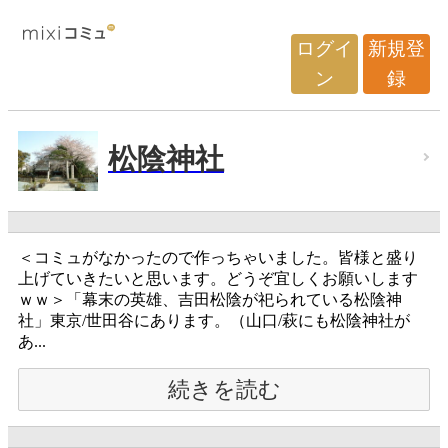
ログイ
新規登
ン
録
松陰神社
＜コミュがなかったので作っちゃいました。皆様と盛り
上げていきたいと思います。どうぞ宜しくお願いします
ｗｗ＞「幕末の英雄、吉田松陰が祀られている松陰神
社」東京/世田谷にあります。（山口/萩にも松陰神社が
あ...
続きを読む