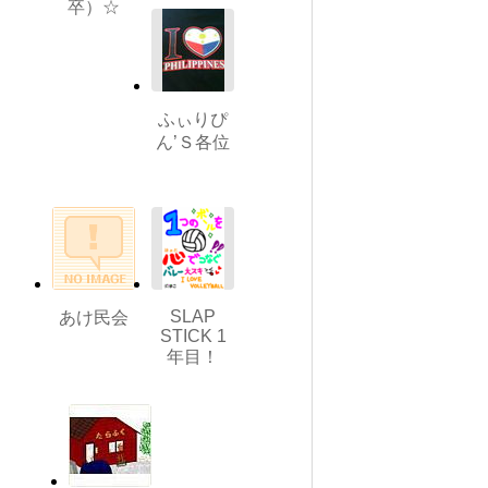
卒）☆
ふぃりぴ
ん’Ｓ各位
SLAP
あけ民会
STICK 1
年目！