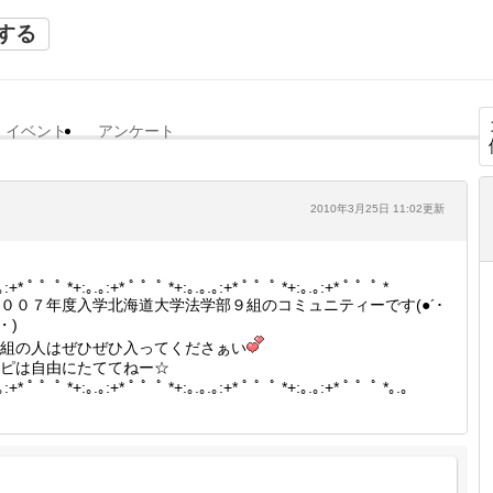
する
イベント
アンケート
2010年3月25日 11:02更新
｡:+* ﾟ ゜ﾟ *+:｡.｡:+* ﾟ ゜ﾟ *+:｡.｡.｡:+* ﾟ ゜ﾟ *+:｡.｡:+* ﾟ ゜ﾟ *
００７年度入学北海道大学法学部９組のコミュニティーです(●´･
・)
組の人はぜひぜひ入ってくださぁい
ピは自由にたててねー☆
｡:+* ﾟ ゜ﾟ *+:｡.｡:+* ﾟ ゜ﾟ *+:｡.｡.｡:+* ﾟ ゜ﾟ *+:｡.｡:+* ﾟ ゜ﾟ *｡.｡