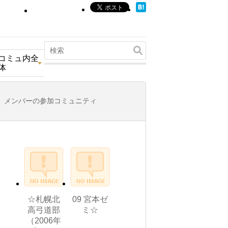
コミュ内全
体
メンバーの参加コミュニティ
☆札幌北
09 宮本ゼ
高弓道部
ミ☆
（2006年