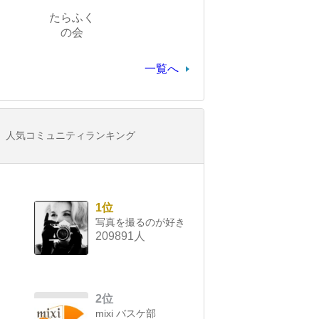
たらふく
の会
一覧へ
人気コミュニティランキング
1位
写真を撮るのが好き
209891人
2位
mixi バスケ部