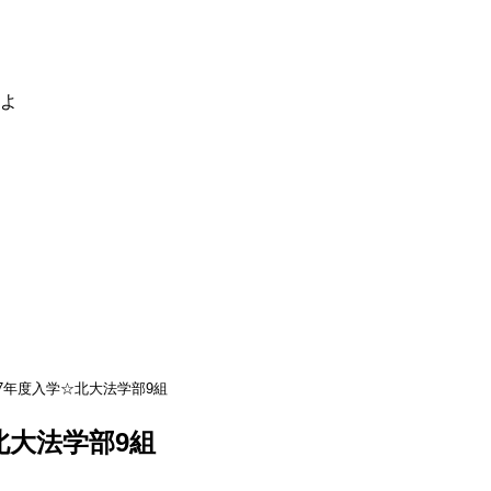
るよ
07年度入学☆北大法学部9組
北大法学部9組