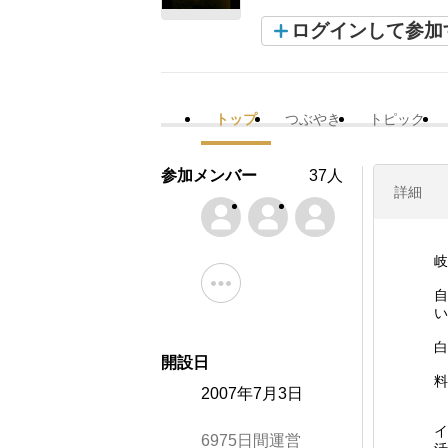
ログインして参加
トップ
つぶやき
トピック
参加メンバー
37人
詳細
岐
自
い
白
開設日
料
2007年7月3日
イ
6975日間運営