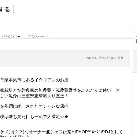
する
イベント
アンケート
2011年2月19日 18:59更新
阜県本巣市にあるイタリアンのお店
家栽培と契約農家の無農薬・減農薬野菜をふんだんに使い、お
しい魚介は三重県志摩湾より直送！
を基調に統一されたオシャレな店内
理は味も見た目も一流で大満足☆★
ケメン(？？)なオーナー兼シェフは某HIPHOPｸﾞﾙｰﾌﾟのDJとして