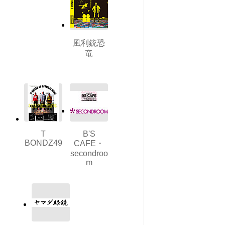
風利銃恐
竜
T
B'S
BONDZ49
CAFE・
secondroo
m