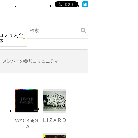
コミュ内全
体
メンバーの参加コミュニティ
L I Z A R D
WACK★S
TA