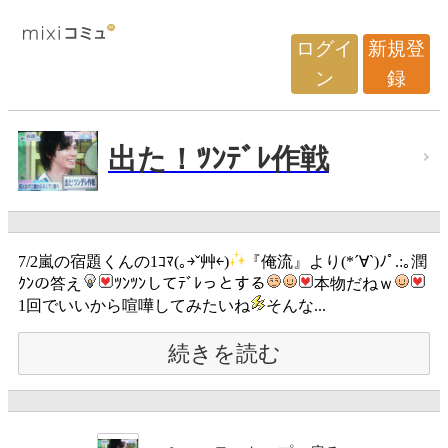
ログイ
新規登
ン
録
出た！ﾂﾝﾃﾞﾚ作戦
7/2嵐の宿題くんの1ｺﾏ(｡￫ˇ艸￩)
『俺流』より(*´∀`)ﾉﾟ.:｡潤
ｸﾝの答え
ﾂﾝﾂﾝしてﾃﾞﾚっとする
本物だねｗ
1回でいいから喧嘩してみたいね
そんな...
続きを読む