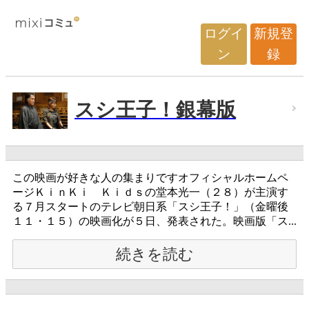
ログイ
新規登
ン
録
スシ王子！銀幕版
この映画が好きな人の集まりですオフィシャルホームペ
ージＫｉｎＫｉ Ｋｉｄｓの堂本光一（２８）が主演す
る７月スタートのテレビ朝日系「スシ王子！」（金曜後
１１・１５）の映画化が５日、発表された。映画版「ス...
続きを読む