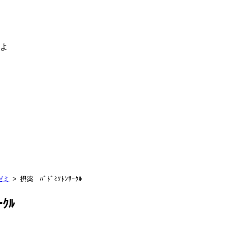
るよ
ゼミ
摂薬 ﾊﾞﾄﾞﾐｿﾄﾝｻｰｸﾙ
ｰｸﾙ