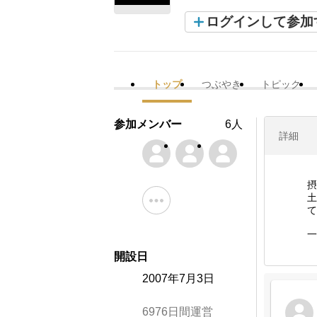
ログインして参加
トップ
つぶやき
トピック
参加メンバー
6人
詳細
摂
土
て
一
開設日
2007年7月3日
6976日間運営