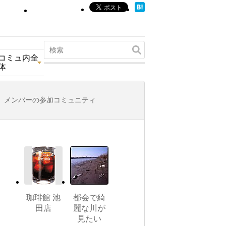
コミュ内全
体
メンバーの参加コミュニティ
珈琲館 池
都会で綺
田店
麗な川が
見たい