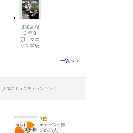
北稜高校
３年８
組 マエ
ケン学級
一覧へ
人気コミュニティランキング
1位
mixi バスケ部
38535人